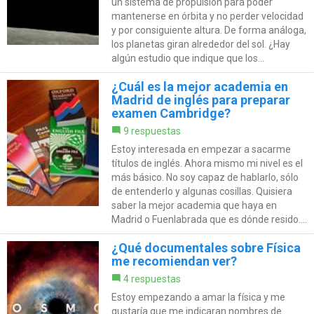
un sistema de propulsión para poder
mantenerse en órbita y no perder velocidad
y por consiguiente altura. De forma análoga,
los planetas giran alrededor del sol. ¿Hay
algún estudio que indique que los...
¿Cuál es la mejor academia en
Madrid de inglés para preparar
examen Cambridge?
9 respuestas
Estoy interesada en empezar a sacarme
títulos de inglés. Ahora mismo mi nivel es el
más básico. No soy capaz de hablarlo, sólo
de entenderlo y algunas cosillas. Quisiera
saber la mejor academia que haya en
Madrid o Fuenlabrada que es dónde resido....
¿Qué documentales sobre Física
me recomiendan ver?
4 respuestas
Estoy empezando a amar la física y me
gustaría que me indicaran nombres de