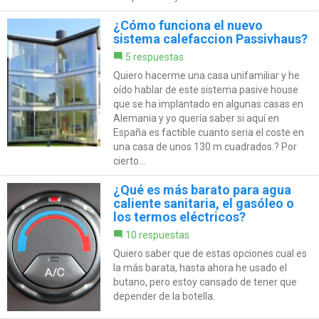
¿Cómo funciona el nuevo
sistema calefaccion Passivhaus?
5 respuestas
Quiero hacerme una casa unifamiliar y he
oído hablar de este sistema pasive house
que se ha implantado en algunas casas en
Alemania y yo quería saber si aquí en
España es factible cuanto seria el coste en
una casa de unos 130 m cuadrados.? Por
cierto...
¿Qué es más barato para agua
caliente sanitaria, el gasóleo o
los termos eléctricos?
10 respuestas
Quiero saber que de estas opciones cual es
la más barata, hasta ahora he usado el
butano, pero estoy cansado de tener que
depender de la botella.