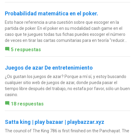
Probabilidad matemática en el poker.
Esto hace referencia a una cuestión sobre que escoger en la
partida de poker. En el poker en su modalidad cash game en el
caso que te juegues todas tus fichas puedes escoger el número
de veces en tirar las cartas comunitarias para en teoría "reducir...
5 respuestas
Juegos de azar De entretenimiento
¿Os gustan los juegos de azar? Porque a mí sí, y estoy buscando
cualquier sitio web de juegos de azar, donde pueda pasar el
tiempo libre después del trabajo, no estafa por favor, sólo un buen
casino.
18 respuestas
Satta king | play bazaar | playbazzar.xyz
The council of The King 786 is first finished on the Panchayat. The