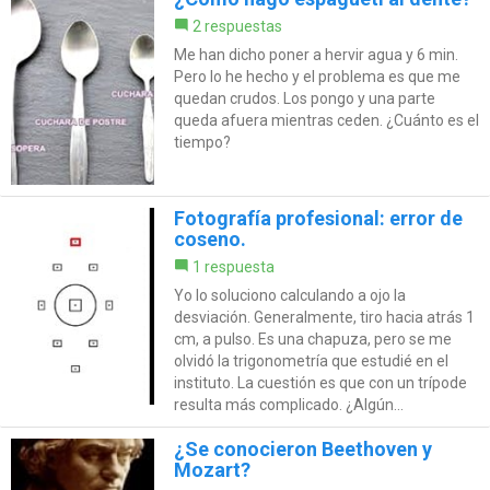
2 respuestas
Me han dicho poner a hervir agua y 6 min.
Pero lo he hecho y el problema es que me
quedan crudos. Los pongo y una parte
queda afuera mientras ceden. ¿Cuánto es el
tiempo?
Fotografía profesional: error de
coseno.
1 respuesta
Yo lo soluciono calculando a ojo la
desviación. Generalmente, tiro hacia atrás 1
cm, a pulso. Es una chapuza, pero se me
olvidó la trigonometría que estudié en el
instituto. La cuestión es que con un trípode
resulta más complicado. ¿Algún...
¿Se conocieron Beethoven y
Mozart?