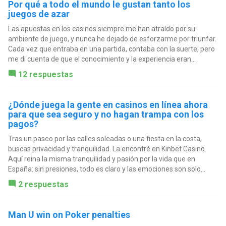
Por qué a todo el mundo le gustan tanto los
juegos de azar
Las apuestas en los casinos siempre me han atraído por su
ambiente de juego, y nunca he dejado de esforzarme por triunfar.
Cada vez que entraba en una partida, contaba con la suerte, pero
me di cuenta de que el conocimiento y la experiencia eran...
12 respuestas
¿Dónde juega la gente en casinos en línea ahora
para que sea seguro y no hagan trampa con los
pagos?
Tras un paseo por las calles soleadas o una fiesta en la costa,
buscas privacidad y tranquilidad. La encontré en Kinbet Casino.
Aquí reina la misma tranquilidad y pasión por la vida que en
España: sin presiones, todo es claro y las emociones son solo...
2 respuestas
Man U win on Poker penalties