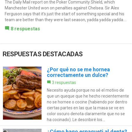
The Daily Mail report on the Poker Community Shield, which
Manchester United won on penalties against Chelsea. Sir Alex
Ferguson says that it's just the start of something special and his
team are better than they were last season, yadda yadda yadda....
8 respuestas
RESPUESTAS DESTACADAS
¿Por qué no se me hornea
correctamente un dulce?
3 respuestas
Necesito ayuda porque no sé el motivo de
que un queque que he hecho recientemente
no se hornee o cocine (habiendo por dentro
ciertas partes en las que la masa se ve en
color oscuro denota claramente que no se
ha cocinado). Le describiré los...
¿Cómo hago espagueti al dente?