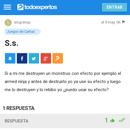
ENTRAR
el 9 may. 06
snupsnup
Juegos de Cartas
S.s.
Si a mi me destruyen un monstruo con efecto por ejemplo el
armed ninja y antes de destruirlo yo ya use su efecto y luego
me lo destruyen y lo rebibo yo ¿puedo usar su efecto?
1 RESPUESTA
1
RESPUESTA