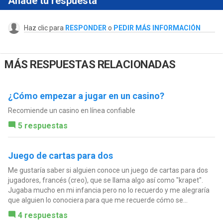
Añade tu respuesta
Haz clic para
RESPONDER
o
PEDIR MÁS INFORMACIÓN
MÁS RESPUESTAS RELACIONADAS
¿Cómo empezar a jugar en un casino?
Recomiende un casino en línea confiable
5 respuestas
Juego de cartas para dos
Me gustaría saber si alguien conoce un juego de cartas para dos
jugadores, francés (creo), que se llama algo así como "krapet".
Jugaba mucho en mi infancia pero no lo recuerdo y me alegraría
que alguien lo conociera para que me recuerde cómo se...
4 respuestas