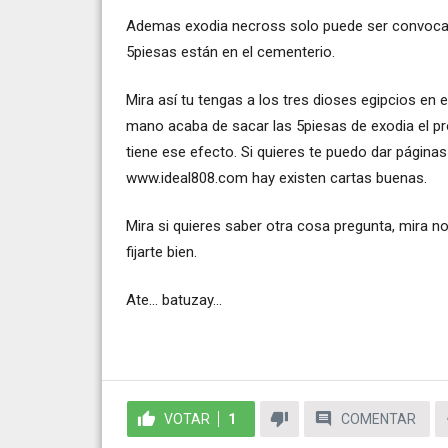
Ademas exodia necross solo puede ser convocado
5piesas están en el cementerio.
Mira así tu tengas a los tres dioses egipcios en
mano acaba de sacar las 5piesas de exodia el pro
tiene ese efecto. Si quieres te puedo dar pági
www.ideal808.com hay existen cartas buenas.
Mira si quieres saber otra cosa pregunta, mira no
fijarte bien.
Ate... batuzay...
VOTAR
1
COMENTAR