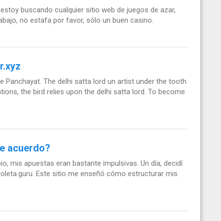
 estoy buscando cualquier sitio web de juegos de azar,
abajo, no estafa por favor, sólo un buen casino.
r.xyz
he Panchayat. The delhi satta lord un artist under the tooth
tions, the bird relies upon the delhi satta lord. To become
De acuerdo?
pio, mis apuestas eran bastante impulsivas. Un día, decidí
/roleta.guru. Este sitio me enseñó cómo estructurar mis