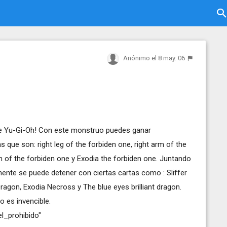
Anónimo
el 8 may. 06
de Yu-Gi-Oh! Con este monstruo puedes ganar
que son: right leg of the forbiden one, right arm of the
arm of the forbiden one y Exodia the forbiden one. Juntando
mente se puede detener con ciertas cartas como : Sliffer
ragon, Exodia Necross y The blue eyes brilliant dragon.
 es invencible.
el_prohibido
"