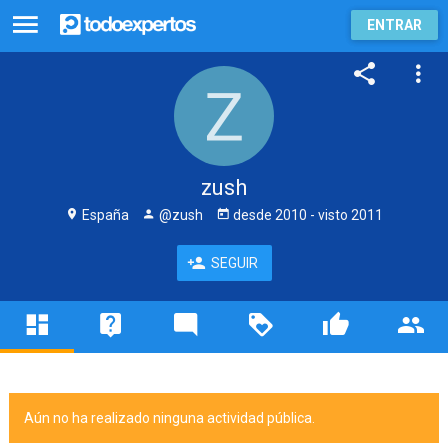
ENTRAR
zush
España
@zush
desde
2010
- visto
2011
SEGUIR
Aún no ha realizado ninguna actividad pública.