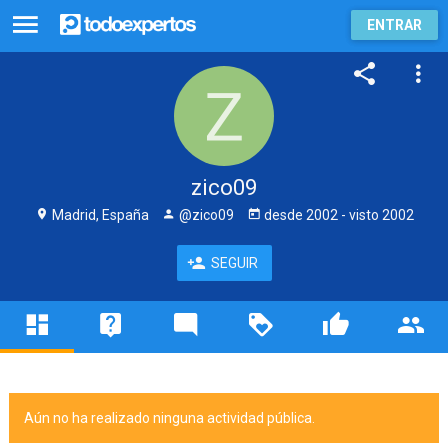
ENTRAR
zico09
Madrid, España
@zico09
desde
2002
- visto
2002
SEGUIR
Aún no ha realizado ninguna actividad pública.