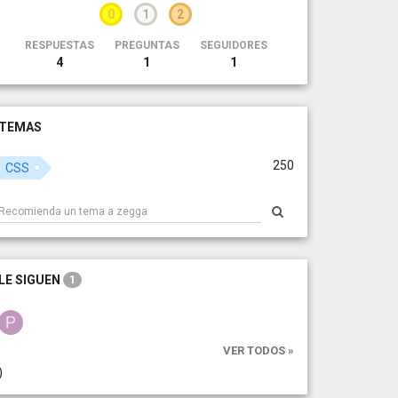
0
1
2
RESPUESTAS
PREGUNTAS
SEGUIDORES
4
1
1
TEMAS
250
CSS
LE SIGUEN
1
VER TODOS »
)