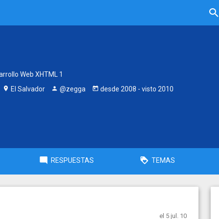
a
arrollo Web XHTML 1
El Salvador
@zegga
desde
2008
- visto
2010
RESPUESTAS
TEMAS
el 5 jul. 10