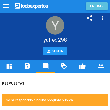
ENTRAR
yulied298
SEGUIR
RESPUESTAS
No ha respondido ninguna pregunta pública