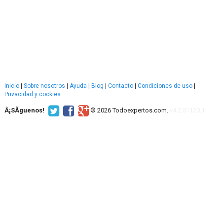
Inicio
|
Sobre nosotros
|
Ayuda
|
Blog
|
Contacto
|
Condiciones de uso
|
Privacidad y cookies
Â¡SÃ­guenos!
© 2026 Todoexpertos.com.
v4.2.51120.1