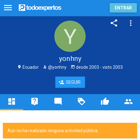
ENTRAR
yonhny
Ecuador
@yonhny
desde
2003
- visto
2003
SEGUIR
Aún no ha realizado ninguna actividad pública.