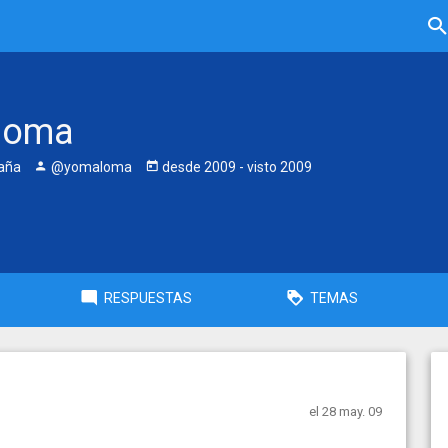
loma
aña
@yomaloma
desde
2009
- visto
2009
RESPUESTAS
TEMAS
el 28 may. 09