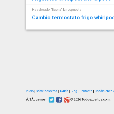
Ha valorado "Buena" la respuesta
Cambio termostato frigo whirlpoo
Inicio
|
Sobre nosotros
|
Ayuda
|
Blog
|
Contacto
|
Condiciones 
Â¡SÃ­guenos!
© 2026 Todoexpertos.com.
v