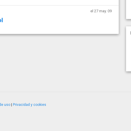
el 27 may. 09
l
de uso
|
Privacidad y cookies
4.2.51120.1