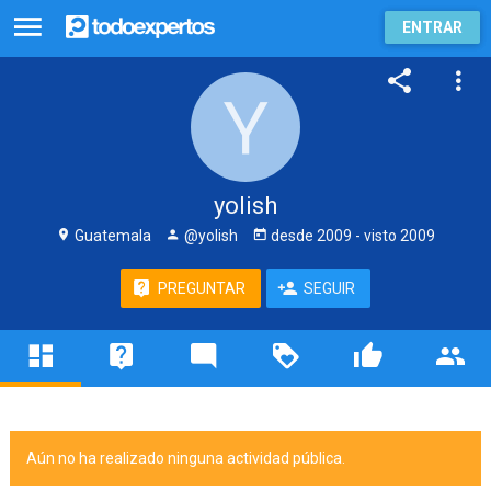
ENTRAR
yolish
Guatemala
@yolish
desde
2009
- visto
2009
PREGUNTAR
SEGUIR
Aún no ha realizado ninguna actividad pública.