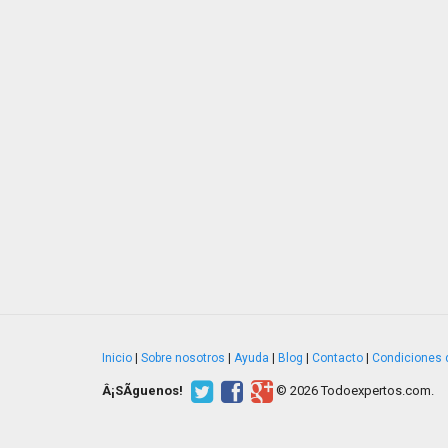
Inicio
|
Sobre nosotros
|
Ayuda
|
Blog
|
Contacto
|
Condiciones 
Â¡SÃ­guenos!
© 2026 Todoexpertos.com.
v