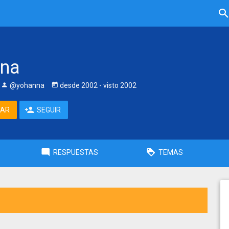
nna
@yohanna
desde
2002
- visto
2002
TAR
SEGUIR
RESPUESTAS
TEMAS