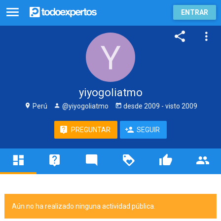
ENTRAR
yiyogoliatmo
Perú
@yiyogoliatmo
desde
2009
- visto
2009
PREGUNTAR
SEGUIR
Aún no ha realizado ninguna actividad pública.