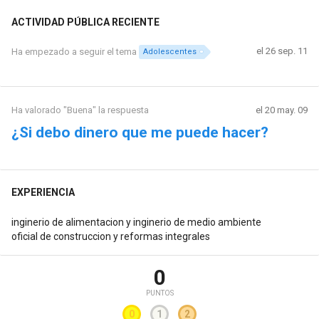
ACTIVIDAD PÚBLICA RECIENTE
el 26 sep. 11
Ha empezado a seguir el tema
Adolescentes
Ha valorado "Buena" la respuesta
el 20 may. 09
¿Si debo dinero que me puede hacer?
EXPERIENCIA
inginerio de alimentacion y inginerio de medio ambiente
oficial de construccion y reformas integrales
0
PUNTOS
0
1
2