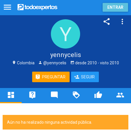
ENTRAR
yennycelis
Colombia
@yennycelis
desde
2010
- visto
2010
PREGUNTAR
SEGUIR
Aún no ha realizado ninguna actividad pública.