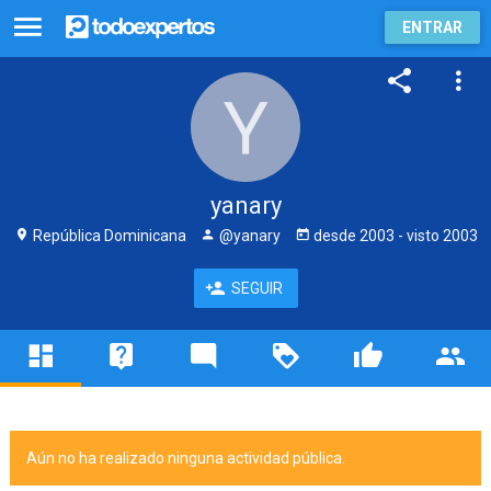
ENTRAR
yanary
República Dominicana
@yanary
desde
2003
- visto
2003
SEGUIR
Aún no ha realizado ninguna actividad pública.