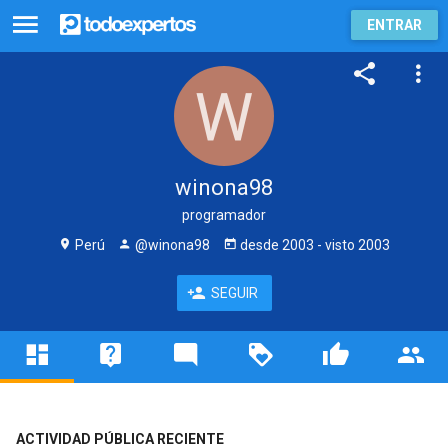
ENTRAR
winona98
programador
Perú
@winona98
desde
2003
- visto
2003
SEGUIR
ACTIVIDAD PÚBLICA RECIENTE