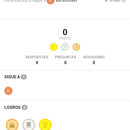
el 16 ene. 03
Ha empezado a seguir a
karmichael
0
PUNTOS
1
1
1
RESPUESTAS
PREGUNTAS
SEGUIDORES
0
0
0
SIGUE A
1
LOGROS
3