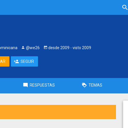
ominicana
@we26
desde
2009
- visto
2009
TAR
SEGUIR
RESPUESTAS
TEMAS