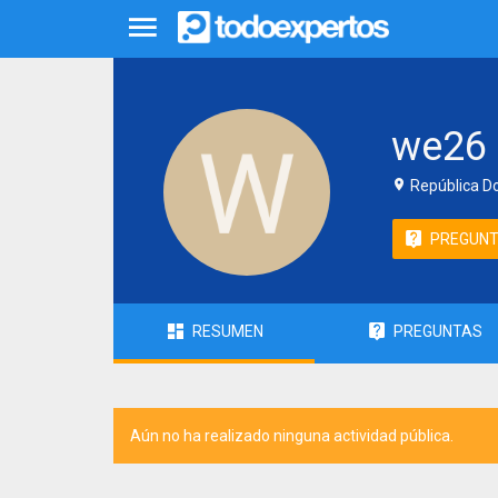
we26
República D
PREGUN
RESUMEN
PREGUNTAS
Aún no ha realizado ninguna actividad pública.