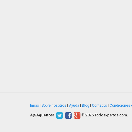
Inicio
|
Sobre nosotros
|
Ayuda
|
Blog
|
Contacto
|
Condiciones 
Â¡SÃ­guenos!
© 2026 Todoexpertos.com.
v