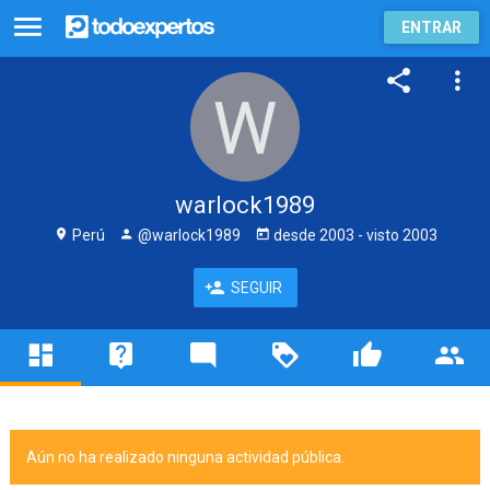
ENTRAR
warlock1989
Perú
@warlock1989
desde
2003
- visto
2003
SEGUIR
Aún no ha realizado ninguna actividad pública.