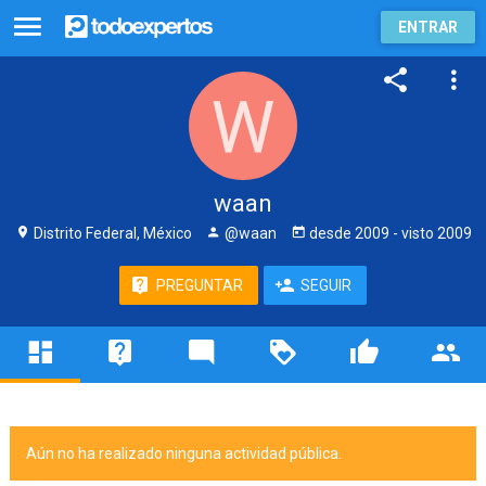
ENTRAR
waan
Distrito Federal, México
@waan
desde
2009
- visto
2009
PREGUNTAR
SEGUIR
Aún no ha realizado ninguna actividad pública.