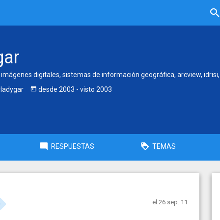
gar
imágenes digitales, sistemas de información geográfica, arcview, idrisi,
ladygar
desde
2003
- visto
2003
RESPUESTAS
TEMAS
el 26 sep. 11