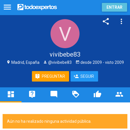
ENTRAR
vivibebe83
Madrid, España
@vivibebe83
desde
2009
- visto
2009
PREGUNTAR
SEGUIR
Aún no ha realizado ninguna actividad pública.