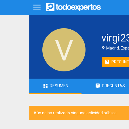
virgi2
Madrid, Esp
PREGUN
RESUMEN
PREGUNTAS
Aún no ha realizado ninguna actividad pública.