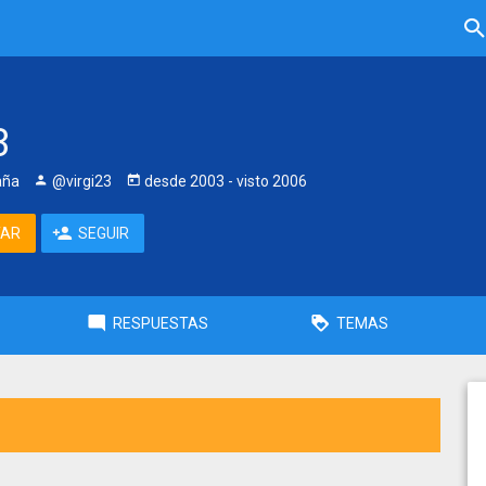
3
aña
@virgi23
desde
2003
- visto
2006
TAR
SEGUIR
RESPUESTAS
TEMAS