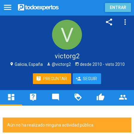
ENTRAR
victorg2
Galicia, España
@victorg2
desde
2010
- visto
2010
PREGUNTAR
SEGUIR
Aún no ha realizado ninguna actividad pública.