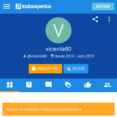
ENTRAR
vicente80
@vicente80
desde
2010
- visto
2010
PREGUNTAR
SEGUIR
Aún no ha realizado ninguna actividad pública.