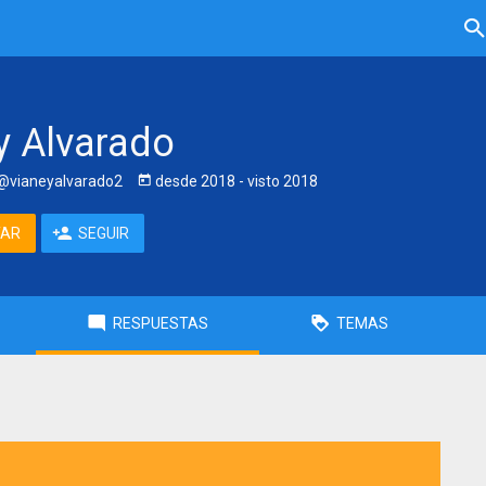
y Alvarado
@vianeyalvarado2
desde
2018
- visto
2018
TAR
SEGUIR
RESPUESTAS
TEMAS