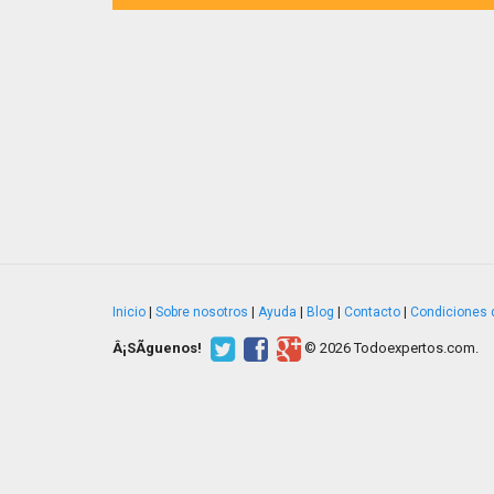
Inicio
|
Sobre nosotros
|
Ayuda
|
Blog
|
Contacto
|
Condiciones 
Â¡SÃ­guenos!
© 2026 Todoexpertos.com.
v