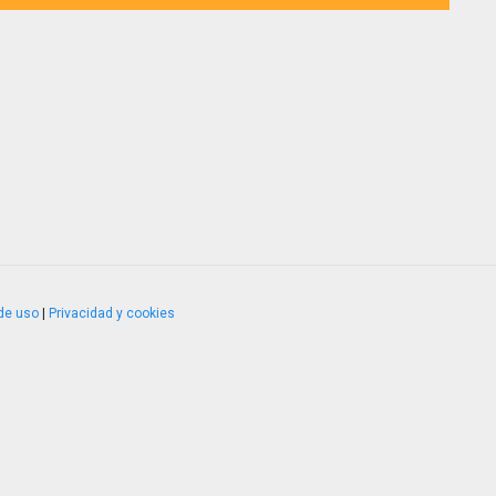
de uso
|
Privacidad y cookies
4.2.51120.1