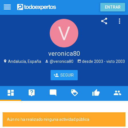
ENTRAR
veronica80
Andalucía, España
@veronica80
desde
2003
- visto
2003
SEGUIR
Aún no ha realizado ninguna actividad pública.