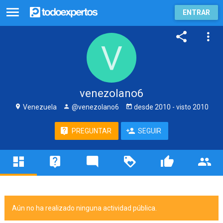
ENTRAR
venezolano6
Venezuela
@venezolano6
desde
2010
- visto
2010
PREGUNTAR
SEGUIR
Aún no ha realizado ninguna actividad pública.