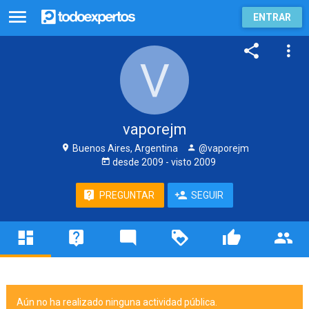
ENTRAR
vaporejm
Buenos Aires, Argentina
@vaporejm
desde
2009
- visto
2009
PREGUNTAR
SEGUIR
Aún no ha realizado ninguna actividad pública.