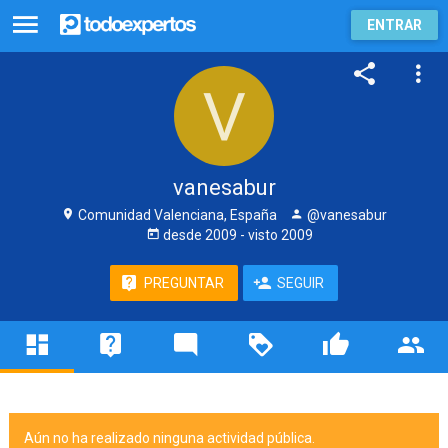
ENTRAR
vanesabur
Comunidad Valenciana, España
@vanesabur
desde
2009
- visto
2009
PREGUNTAR
SEGUIR
Aún no ha realizado ninguna actividad pública.