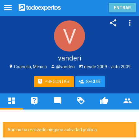
ENTRAR
vanderi
Coahuila, México
@vanderi
desde
2009
- visto
2009
PREGUNTAR
SEGUIR
Aún no ha realizado ninguna actividad pública.