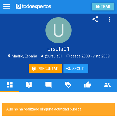
ENTRAR
ursula01
Madrid, España
@ursula01
desde
2009
- visto
2009
PREGUNTAR
SEGUIR
Aún no ha realizado ninguna actividad pública.