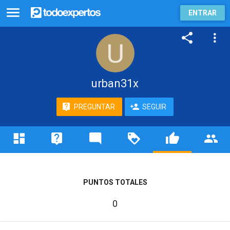
ENTRAR
urban31x
PREGUNTAR
SEGUIR
PUNTOS TOTALES
0