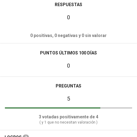
RESPUESTAS
0
0 positivas, 0 negativas y 0 sin valorar
PUNTOS ÚLTIMOS 100 DÍAS
0
PREGUNTAS
5
3 votadas positivamente de 4
( y 1 que no necesitan valoración )