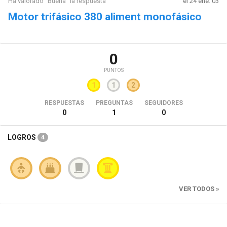
Ha valorado "Buena" la respuesta
el 24 ene. 03
Motor trifásico 380 aliment monofásico
0
PUNTOS
1
1
2
RESPUESTAS
PREGUNTAS
SEGUIDORES
0
1
0
LOGROS
4
VER TODOS »