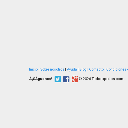
Inicio
|
Sobre nosotros
|
Ayuda
|
Blog
|
Contacto
|
Condiciones 
Â¡SÃ­guenos!
© 2026 Todoexpertos.com.
v