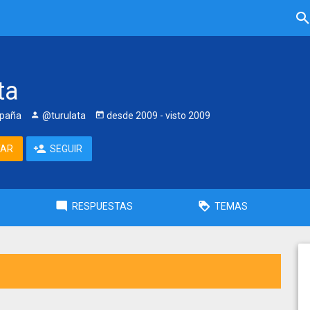
ta
spaña
@turulata
desde
2009
- visto
2009
TAR
SEGUIR
RESPUESTAS
TEMAS