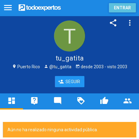
ENTRAR
tu_gatita
Puerto Rico
@tu_gatita
desde
2003
- visto
2003
SEGUIR
Aún no ha realizado ninguna actividad pública.