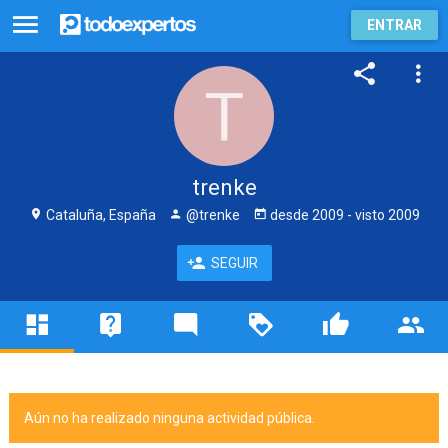
ENTRAR
trenke
Cataluña, España
@trenke
desde
2009
- visto
2009
SEGUIR
Aún no ha realizado ninguna actividad pública.