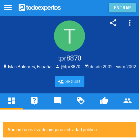
ENTRAR
tpr8870
Islas Baleares, España
@tpr8870
desde
2002
- visto
2002
SEGUIR
Aún no ha realizado ninguna actividad pública.