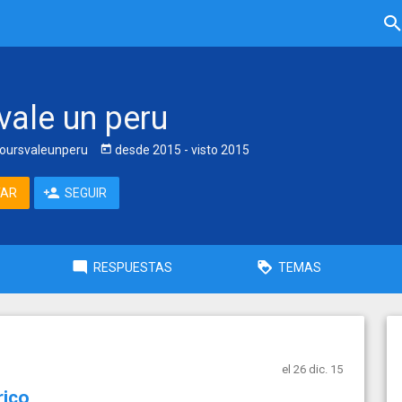
vale un peru
oursvaleunperu
desde
2015
- visto
2015
TAR
SEGUIR
RESPUESTAS
TEMAS
el 26 dic. 15
rico