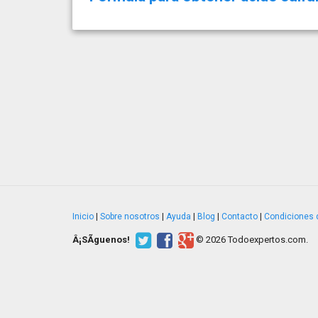
Inicio
|
Sobre nosotros
|
Ayuda
|
Blog
|
Contacto
|
Condiciones 
Â¡SÃ­guenos!
© 2026 Todoexpertos.com.
v