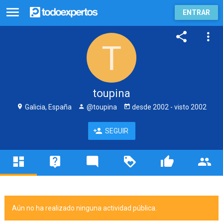
ENTRAR
toupina
Galicia, España
@toupina
desde
2002
- visto
2002
SEGUIR
Aún no ha realizado ninguna actividad pública.