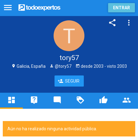
ENTRAR
tory57
Galicia, España
@tory57
desde
2003
- visto
2003
SEGUIR
Aún no ha realizado ninguna actividad pública.