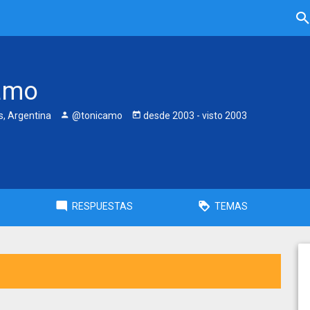
amo
, Argentina
@tonicamo
desde
2003
- visto
2003
RESPUESTAS
TEMAS