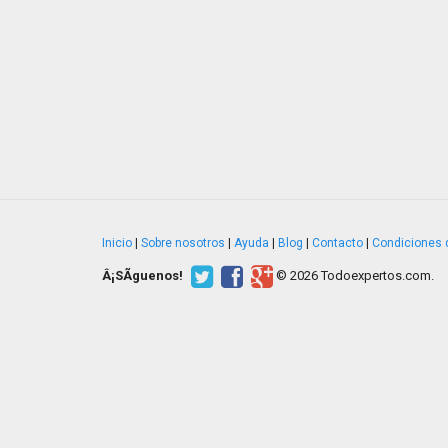
Inicio
|
Sobre nosotros
|
Ayuda
|
Blog
|
Contacto
|
Condiciones 
Â¡SÃ­guenos!
© 2026 Todoexpertos.com.
v