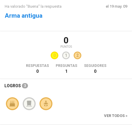
Ha valorado "Buena" la respuesta
el 19 may. 09
Arma antigua
0
PUNTOS
0
1
2
RESPUESTAS
PREGUNTAS
SEGUIDORES
0
1
0
LOGROS
3
VER TODOS »