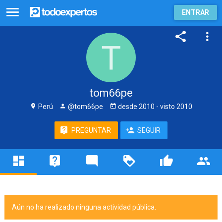
ENTRAR
tom66pe
Perú
@tom66pe
desde
2010
- visto
2010
PREGUNTAR
SEGUIR
Aún no ha realizado ninguna actividad pública.