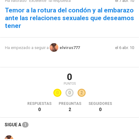
Ha valorado "Excelente" la respuesta
el 7 abr. 10
Temor a la rotura del condón y al embarazo
ante las relaciones sexuales que deseamos
tener
el 6 abr. 10
Ha empezado a seguir a
elvirus777
0
PUNTOS
0
0
2
RESPUESTAS
PREGUNTAS
SEGUIDORES
0
2
0
SIGUE A
1