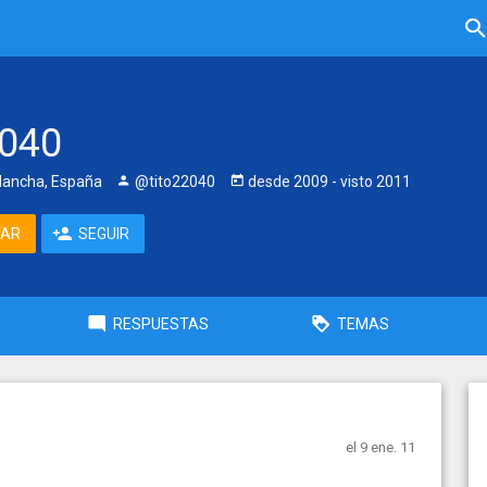
2040
Mancha, España
@tito22040
desde
2009
- visto
2011
TAR
SEGUIR
RESPUESTAS
TEMAS
el 9 ene. 11