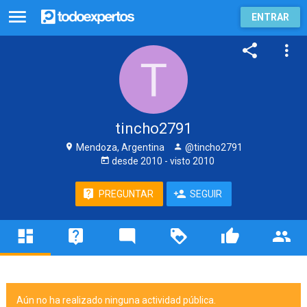
ENTRAR
tincho2791
Mendoza, Argentina
@tincho2791
desde
2010
- visto
2010
PREGUNTAR
SEGUIR
Aún no ha realizado ninguna actividad pública.