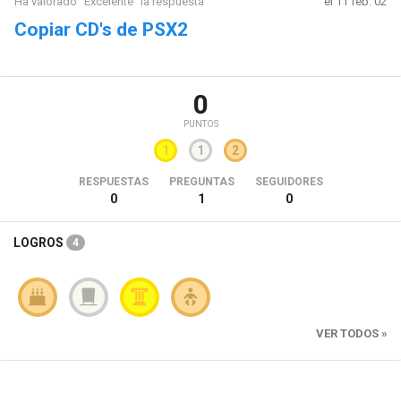
Ha valorado "Excelente" la respuesta
el 11 feb. 02
Copiar CD's de PSX2
0
PUNTOS
1
1
2
RESPUESTAS
PREGUNTAS
SEGUIDORES
0
1
0
LOGROS
4
VER TODOS »