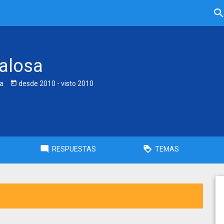
alosa
a
desde
2010
- visto
2010
RESPUESTAS
TEMAS