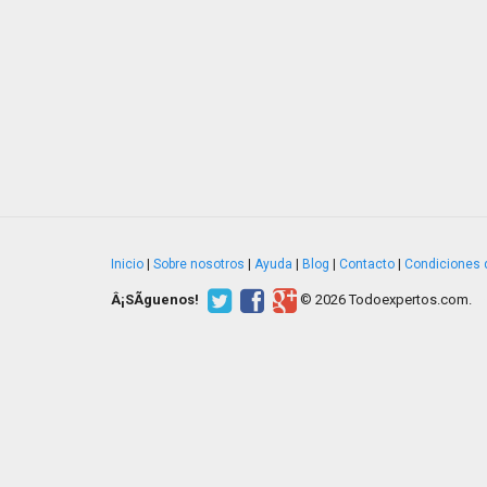
Inicio
|
Sobre nosotros
|
Ayuda
|
Blog
|
Contacto
|
Condiciones 
Â¡SÃ­guenos!
© 2026 Todoexpertos.com.
v